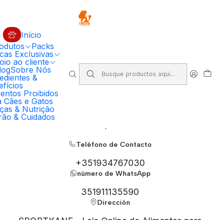
🔥 5% DESCONTO EM COMPRAS SUPERIORES A 100€ EM RAÇÃO
PRIMORDIAL PARA CÃO
Código: PRIMORDIAL5
Compre Agora
Início
odutos
Packs
Inicio
Contacto
cas Exclusivas
io ao cliente
log
Sobre Nós
edientes &
fícios
Contáctanos
entos Proibidos
a Cães e Gatos
ças & Nutrição
Aquí puedes encontrar todos los canales disponibles mediante
rão & Cuidados
los cuales nos puedes contactar.
Teléfono de Contacto
+351934767030
número de WhatsApp
351911135590
Dirección