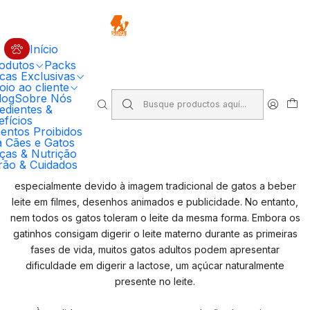
🔥 5% DESCONTO EM COMPRAS SUPERIORES A 100€ EM RAÇÃO
PRIMORDIAL PARA CÃO
Código: PRIMORDIAL5
Compre Agora
Início
odutos
Packs
Inicio
Alimentos Proibidos para Cães e Gatos
cas Exclusivas
Leite – Todos os gatos podem beber?
io ao cliente
log
Sobre Nós
edientes &
Leite – Todos os gatos podem
fícios
entos Proibidos
beber?
a Cães e Gatos
ças & Nutrição
rão & Cuidados
O leite é frequentemente associado à alimentação dos gatos,
especialmente devido à imagem tradicional de gatos a beber
leite em filmes, desenhos animados e publicidade. No entanto,
nem todos os gatos toleram o leite da mesma forma. Embora os
gatinhos consigam digerir o leite materno durante as primeiras
fases de vida, muitos gatos adultos podem apresentar
dificuldade em digerir a lactose, um açúcar naturalmente
presente no leite.