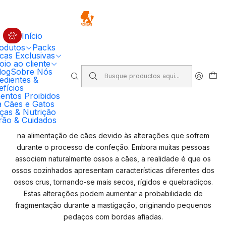
🔥 5% DESCONTO EM COMPRAS SUPERIORES A 100€ EM RAÇÃO
PRIMORDIAL PARA CÃO
Código: PRIMORDIAL5
Compre Agora
Início
odutos
Packs
Inicio
Alimentos Proibidos para Cães e Gatos
cas Exclusivas
Ossos cozinhados – Porque devem ser evitados
io ao cliente
log
Sobre Nós
edientes &
Ossos cozinhados – Porque
fícios
entos Proibidos
devem ser evitados
a Cães e Gatos
ças & Nutrição
rão & Cuidados
Os ossos cozinhados são alimentos que devem ser evitados
na alimentação de cães devido às alterações que sofrem
durante o processo de confeção. Embora muitas pessoas
associem naturalmente ossos a cães, a realidade é que os
ossos cozinhados apresentam características diferentes dos
ossos crus, tornando-se mais secos, rígidos e quebradiços.
Estas alterações podem aumentar a probabilidade de
fragmentação durante a mastigação, originando pequenos
pedaços com bordas afiadas.