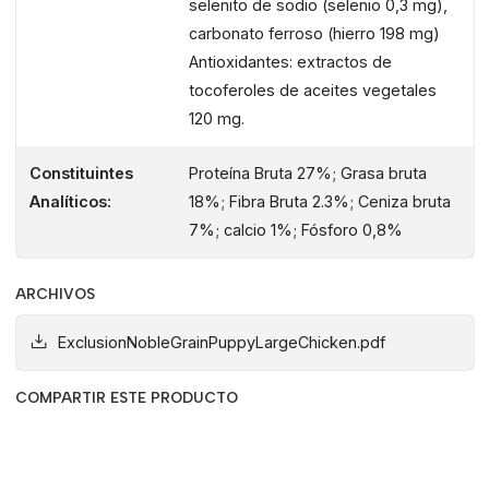
selenito de sodio (selenio 0,3 mg),
carbonato ferroso (hierro 198 mg)
SIN GRASA DE POLLO AÑADIDA
Antioxidantes: extractos de
Sin grasa de pollo añadida
tocoferoles de aceites vegetales
120 mg.
Constituintes
Proteína Bruta 27%; Grasa bruta
Analíticos:
18%; Fibra Bruta 2.3%; Ceniza bruta
7%; calcio 1%; Fósforo 0,8%
ARCHIVOS
ExclusionNobleGrainPuppyLargeChicken.pdf
COMPARTIR ESTE PRODUCTO