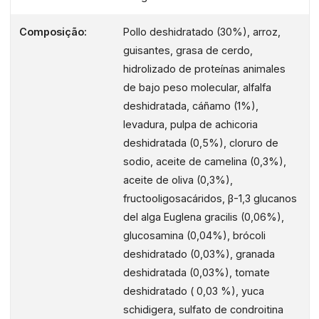
FÓRMULA DE MONOPROTEÍNAS
Composição:
Pollo deshidratado (30%), arroz,
Una fuente única de proteína animal
guisantes, grasa de cerdo,
deshidratada para más apoyo
hidrolizado de proteínas animales
nutricional. Receta esencial y clara de
de bajo peso molecular, alfalfa
apoyo proteico, adecuada a las necesidades
deshidratada, cáñamo (1%),
nutricionales del perro
levadura, pulpa de achicoria
deshidratada (0,5%), cloruro de
GRANO NOBLE
sodio, aceite de camelina (0,3%),
Sin maíz, trigo ni soja añadidos.
aceite de oliva (0,3%),
Formulado únicamente con un cereal
fructooligosacáridos, β-1,3 glucanos
noble de alta calidad
del alga Euglena gracilis (0,06%),
DEFENSA INMUNOLÓGICA
glucosamina (0,04%), brócoli
Los ß-1,3 glucanos del alga Euglena
deshidratado (0,03%), granada
gracilis ayudan a reforzar el sistema
deshidratada (0,03%), tomate
inmunológico, favoreciendo el
deshidratado ( 0,03 %), yuca
bienestar del organismo
schidigera, sulfato de condroitina