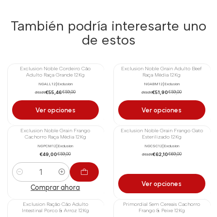
También podría interesarte uno
de estos
Exclusion Noble Cordeiro Cão
Exclusion Noble Grain Adulto Beef
-6%
-12%
Adulto Raça Grande 12Kg
Raça Média 12Kg
NGALL12
|
Exclusion
NGABM12
|
Exclusion
€55,46
€51,90
€59,00
€59,00
desde
desde
Ver opciones
Ver opciones
Exclusion Noble Grain Frango
Exclusion Noble Grain Frango Gato
-17%
-10%
Cachorro Raça Média 12Kg
Esterilizado 12Kg
NGPCM12
|
Exclusion
NGCSC12
|
Exclusion
€49,00
€62,10
€59,00
€69,00
desde
Cantidad
Ver opciones
Comprar ahora
Exclusion Ração Cão Adulto
Primordial Sem Cereais Cachorro
-13%
-22%
Intestinal Porco & Arroz 12Kg
Frango & Peixe 12Kg