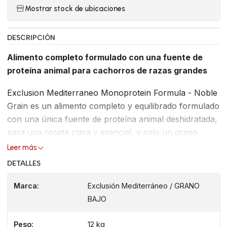
Mostrar stock de ubicaciones
DESCRIPCIÓN
Alimento completo formulado con una fuente de
proteína animal para cachorros de razas grandes
Exclusion Mediterraneo Monoprotein Formula - Noble
Grain es un alimento completo y equilibrado formulado
con una única fuente de proteína animal deshidratada,
para una receta clara y esencial, y solo un grano
noble de alta calidad. Se conserva con antioxidantes
Leer más
naturales y se complementa con beta-glucanos. Está
DETALLES
elaborado con una innovadora receta de
Superalimentos de tradición mediterránea: Cáñamo,
Marca:
Exclusión Mediterráneo / GRANO
Aceite de Oliva, Tomate, Granada, Brócoli y Achicoria.
BAJO
Libre de grasas añadidas de pollo, trigo, soja y maíz.
Peso:
12 kg