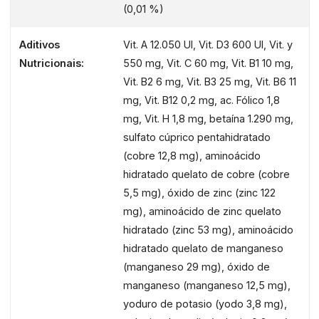
(0,01 %)
SÚPER COMIDA MEDITERRÁNEA
Cáñamo, aceite de oliva, tomate,
Aditivos
Vit. A 12.050 UI, Vit. D3 600 UI, Vit. y
granada, brócoli y achicoria ricos en
Nutricionais:
550 mg, Vit. C 60 mg, Vit. B1 10 mg,
antioxidantes que neutralizan los
Vit. B2 6 mg, Vit. B3 25 mg, Vit. B6 11
radicales libres y ayudan a proteger
mg, Vit. B12 0,2 ​​mg, ac. Fólico 1,8
contra el daño oxidativo
mg, Vit. H 1,8 mg, betaína 1.290 mg,
sulfato cúprico pentahidratado
SALUD DE LAS ARTICULACIONES
(cobre 12,8 mg), aminoácido
La glucosamina y el sulfato de
hidratado quelato de cobre (cobre
condroitina ayudan a promover el
5,5 mg), óxido de zinc (zinc 122
desarrollo y mantenimiento de
mg), aminoácido de zinc quelato
articulaciones saludables
hidratado (zinc 53 mg), aminoácido
hidratado quelato de manganeso
PIEL Y CABELLO BRILLANTES
(manganeso 29 mg), óxido de
manganeso (manganeso 12,5 mg),
El aceite de camelina ayuda a mejorar
yoduro de potasio (yodo 3,8 mg),
la salud de la piel y el brillo del pelaje.