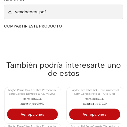
veadoeperu.pdf
COMPARTIR ESTE PRODUCTO
También podría interesarte uno
de estos
Ração Para Cães Adultos Primordial
Ração Para Cães Adultos Primordial
-22%
-22%
Sem Cereais Borrego & Atum 12Kg
Sem Cereais Pato & Truta 12Kg
MSP5312
|
Primordial
MSP5412
|
Primordial
€61,90
€61,90
€79,00
€79,00
desde
desde
Ver opciones
Ver opciones
Ração Para Cães Adultos Primordial
Primordial Sem Cereais Cão Adulto