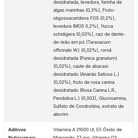
desidratada, levedura, farinha de
antioxidantes, digestivos e diuréticos que ajudam a
algas marinhas (0,3%), Fruto-
eliminar as toxinas do organismo. A ração também
oligossacarídeos FOS (0,2%),
adiciona sementes de linhaça, que aportam ácidos
levedura (MOS 0,2%), Yucca
gordos ómega 3 para uma pele saudável e um pelo
schidigera (0,03%), raiz de dente-
brilhante.
de-leão em pó (Taraxacum
officinale W.) (0,02%), romã
A ração para cães Primordial é 100% natural e
desidratada (Punica granatum)
substitui os cereais pelas batatas para favorecer uma
(0,02%), caule de abacaxi
boa digestão. A sua fórmula proporciona todos os
desidratado (Ananás Sativus L.)
nutrientes, proteínas, gorduras, vitaminas e minerais
(0,02%), fruto de rosa canina
que os cães precisam para terem uma saúde ótima. É
desidratado (Rosa Canina L.R.,
uma ração hipoalergénica com prebióticos,
Pendulina L.) (0,002), Glucosamina,
antioxidantes naturais e um reduzido índice glicémico.
Sulfato de Condroitina, extrato de
Além do mais, os ingredientes cozinham-se ao vapor
alecrim
para conservar todas as suas propriedades e o seu
sabor natural.
Aditivos
Vitamina A 21000 UI, E5 Óxido de
Nutricionais:
Manganês 77 mg, Vitamina D3