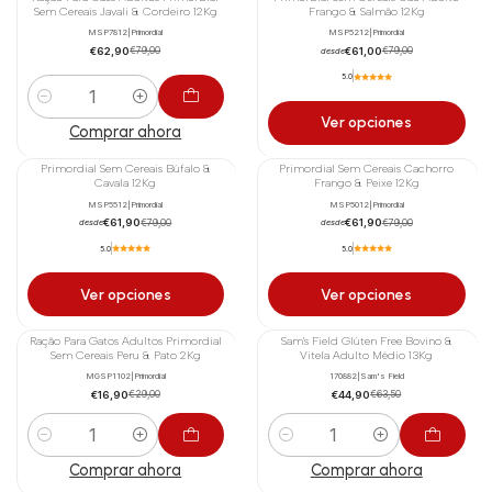
-20%
-23%
Sem Cereais Javali & Cordeiro 12Kg
Frango & Salmão 12Kg
MSP7812
|
Primordial
MSP5212
|
Primordial
€62,90
€61,00
€79,00
€79,00
desde
5.0
Cantidad
Ver opciones
Comprar ahora
Primordial Sem Cereais Búfalo &
Primordial Sem Cereais Cachorro
-22%
-22%
Cavala 12Kg
Frango & Peixe 12Kg
MSP5512
|
Primordial
MSP5012
|
Primordial
€61,90
€61,90
€79,00
€79,00
desde
desde
5.0
5.0
Ver opciones
Ver opciones
Ração Para Gatos Adultos Primordial
Sam's Field Glúten Free Bovino &
-42%
-29%
Sem Cereais Peru & Pato 2Kg
Vitela Adulto Médio 13Kg
MGSP1102
|
Primordial
170882
|
Sam's Field
€16,90
€44,90
€29,00
€63,50
Cantidad
Cantidad
Comprar ahora
Comprar ahora