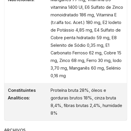
VANTAGENS DA RAÇÃO PRIMORDIAL GRAIN FREE:
vitamina 1400 UI, E6 Sulfato de Zinco
Ração natural para cães.
monoidratado 186 mg, Vitamina E
70% de ingredientes animais.
(t.r.alfa toc. Acet.) 180 mg, E2 Iodeto
30 % de verduras, frutas e plantas.
de Potássio 4,85 mg, E4 Sulfato de
Com muita carne fresca.
Cobre penta hidratado 59 mg, E8
Livre de cereais.
Selenito de Sódio 0,35 mg, E1
Proteínas de alto valor biológico.
Carbonato Ferroso 62 mg, Cobre 15
Hipoalergénica.
mg, Zinco 68 mg, Ferro 30 mg, Iodo
Fácil de digerir.
3,70 mg, Manganês 60 mg, Selénio
Preparada ao vapor.
0,16 mg
Constituintes
Proteína bruta 28%, óleos e
Analíticos:
gorduras brutos 18%, cinza bruta
8,4%, fibras brutas 2,4%, humidade
8%
ARCHIVOS