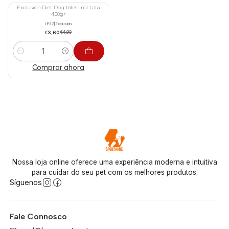
Exclusion Diet Dog Intestinal Lata
-27%
400gr
IP37
|
Exclusion
€3,60
€4,90
Cantidad
Comprar ahora
Nossa loja online oferece uma experiência moderna e intuitiva
para cuidar do seu pet com os melhores produtos.
Síguenos
Fale Connosco