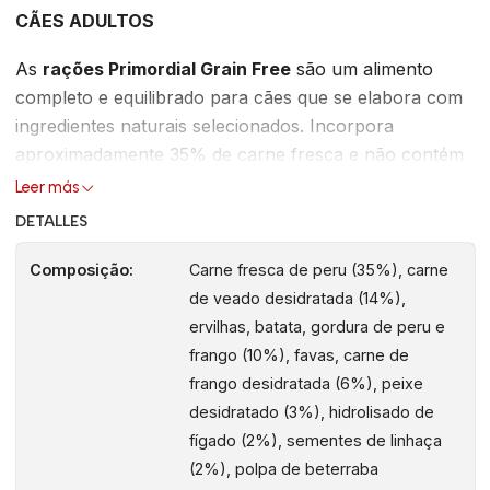
CÃES ADULTOS
As
rações Primordial Grain Free
são um alimento
completo e equilibrado para cães que se elabora com
ingredientes naturais selecionados. Incorpora
aproximadamente 35% de carne fresca e não contém
cereais, ideal para cães com o estômago delicado,
Leer más
assim como para os cães que sofrem de intolerância
DETALLES
ou alergias ao grão. As suas proteínas são fáceis de
digerir e de alto valor biológico para que o cão fique
Composição:
Carne fresca de peru (35%), carne
forte e saudável.
de veado desidratada (14%),
ervilhas, batata, gordura de peru e
Uma receita que contém 70% de ingredientes
frango (10%), favas, carne de
derivados da carne. Além do mais, incorpora 30% de
frango desidratada (6%), peixe
verduras, frutas e plantas como as ervilhas, a vagem,
desidratado (3%), hidrolisado de
as algas marinhas, a romã, o ananás, o dente-de-leão
fígado (2%), sementes de linhaça
e extrato de alecrim. A romã e o ananás foram
(2%), polpa de beterraba
especialmente selecionados pelos seus efeitos