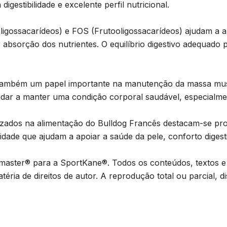
igestibilidade e excelente perfil nutricional.
gossacarídeos) e FOS (Frutooligossacarídeos) ajudam a ap
absorção dos nutrientes. O equilíbrio digestivo adequado p
 também um papel importante na manutenção da massa mus
udar a manter uma condição corporal saudável, especialm
rizados na alimentação do Bulldog Francês destacam-se pr
idade que ajudam a apoiar a saúde da pele, conforto digestivo
master® para a SportKane®. Todos os conteúdos, textos e m
éria de direitos de autor. A reprodução total ou parcial, d