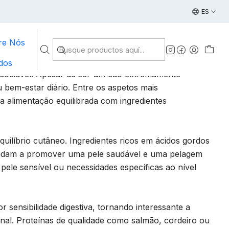
ão
Envio gratuito em compras acima de 49€ | Entreg
ES
re Nós
dos
 sociável. Apesar de ser um cão extremamente
 bem-estar diário. Entre os aspetos mais
a alimentação equilibrada com ingredientes
quilíbrio cutâneo. Ingredientes ricos em ácidos gordos
ajudam a promover uma pele saudável e uma pelagem
pele sensível ou necessidades específicas ao nível
sensibilidade digestiva, tornando interessante a
stinal. Proteínas de qualidade como salmão, cordeiro ou