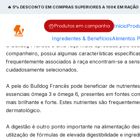
I
🔥 5% DESCONTO EM COMPRAS SUPERIORES A 100€ EM RAÇÃO 
Bulldog Francês – Pele 
Produtos em campanha
Início
Prod
Ingredientes & Benefícios
Alimentos P
O Bulldog Francês é uma raça muito apreciada pelo se
companheiro, possui algumas características específica
frequentemente associados à raça encontram-se a sensib
cuidadosamente selecionados.
A pele do Bulldog Francês pode beneficiar de nutrientes 
essenciais ómega 3 e ómega 6, presentes em fontes co
mais brilhante e forte. Estes nutrientes são frequentem
dermatológico.
A digestão é outro ponto importante na alimentação des
utilização de fórmulas de elevada digestibilidade e ingr