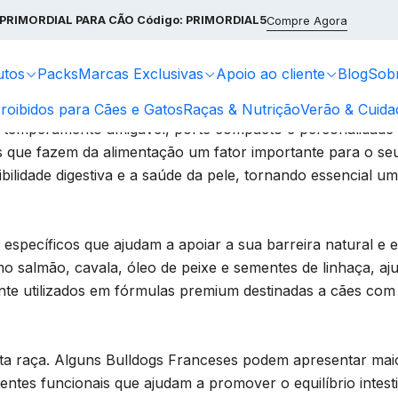
nicio
Raças & Nutrição
Bulldog Francês – Pele sensível e digest
PRIMORDIAL PARA CÃO
Código: PRIMORDIAL5
Compre Agora
sensível e digestão
utos
Packs
Marcas Exclusivas
Apoio ao cliente
Blog
Sob
roibidos para Cães e Gatos
Raças & Nutrição
Verão & Cuida
u temperamento amigável, porte compacto e personalidade
s que fazem da alimentação um fator importante para o seu
ilidade digestiva e a saúde da pele, tornando essencial um
específicos que ajudam a apoiar a sua barreira natural e e
mo salmão, cavala, óleo de peixe e sementes de linhaça, 
ente utilizados em fórmulas premium destinadas a cães com 
ta raça. Alguns Bulldogs Franceses podem apresentar maior 
edientes funcionais que ajudam a promover o equilíbrio inte