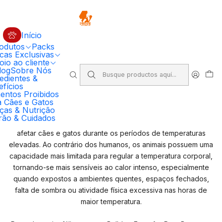
🔥 5% DESCONTO EM COMPRAS SUPERIORES A 100€ EM RAÇÃO
PRIMORDIAL PARA CÃO
Código: PRIMORDIAL5
Compre Agora
Início
odutos
Packs
Inicio
Verão & Cuidados
cas Exclusivas
Golpe de Calor – Risco Elevado Durante o Verão
io ao cliente
log
Sobre Nós
edientes &
Golpe de Calor – Risco Elevado
fícios
entos Proibidos
Durante o Verão
a Cães e Gatos
ças & Nutrição
rão & Cuidados
O golpe de calor é um dos problemas mais graves que pode
afetar cães e gatos durante os períodos de temperaturas
elevadas. Ao contrário dos humanos, os animais possuem uma
capacidade mais limitada para regular a temperatura corporal,
tornando-se mais sensíveis ao calor intenso, especialmente
quando expostos a ambientes quentes, espaços fechados,
falta de sombra ou atividade física excessiva nas horas de
maior temperatura.