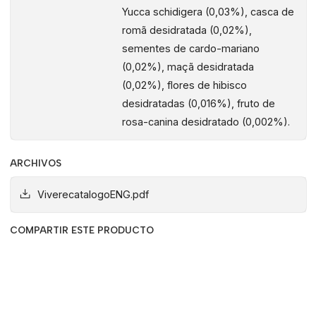
Yucca schidigera (0,03%), casca de
MOS e fibras naturais.
romã desidratada (0,02%),
✔ Antioxidantes Naturais
sementes de cardo-mariano
Romã, maçã e hibisco.
(0,02%), maçã desidratada
(0,02%), flores de hibisco
✔ Equilíbrio Nutricional
desidratadas (0,016%), fruto de
Fórmula completa para uso diário.
rosa-canina desidratado (0,002%).
✔ Bem-estar Geral
ARCHIVOS
Ingredientes funcionais para saúde contínua.
ViverecatalogoENG.pdf
Porque escolher esta ração de frango para cães?
Ideal para cães de porte médio
COMPARTIR ESTE PRODUCTO
Elevada palatabilidade
Fórmula equilibrada
Ingredientes naturais de elevada qualidade
Suporte digestivo e imunológico