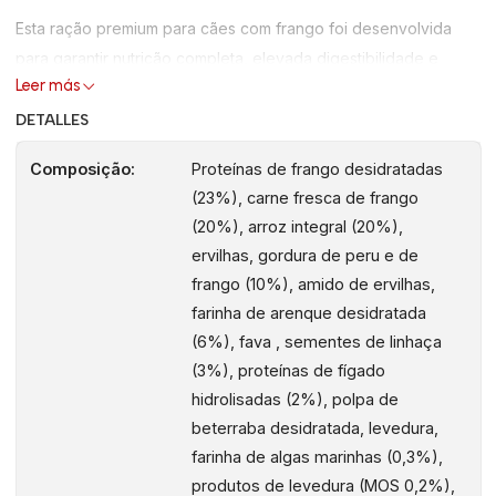
Esta ração premium para cães com frango foi desenvolvida
para garantir nutrição completa, elevada digestibilidade e
Leer más
energia equilibrada. A combinação de carne fresca e proteínas
desidratadas assegura suporte muscular, vitalidade e bem-
DETALLES
estar diário.
Composição:
Proteínas de frango desidratadas
Os ingredientes naturais e funcionais ajudam a manter uma
(23%), carne fresca de frango
(20%), arroz integral (20%),
digestão saudável e reforçar o sistema imunitário.
ervilhas, gordura de peru e de
Principais Benefícios da Ração com Frango para Cães
frango (10%), amido de ervilhas,
farinha de arenque desidratada
✔ Alta Digestibilidade
(6%), fava , sementes de linhaça
Proteína de frango de elevada qualidade.
(3%), proteínas de fígado
hidrolisadas (2%), polpa de
✔ Energia Sustentada
beterraba desidratada, levedura,
Arroz integral de absorção lenta.
farinha de algas marinhas (0,3%),
produtos de levedura (MOS 0,2%),
✔ Digestão Saudável