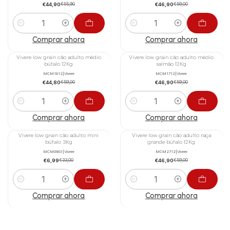
€44,90
€46,90
€55,90
€59,00
2,5%
Cantidad
Cantidad
Comprar ahora
Comprar ahora
Vivere low grain cão adulto médio
Vivere low grain cão adulto médio
-24%
-21%
búfalo 12Kg
salmão 12Kg
MCM1812
|
Vivere
MCM1712
|
Vivere
€44,80
€46,90
€59,00
€59,00
Cantidad
Cantidad
Comprar ahora
Comprar ahora
Vivere low grain cão adulto mini
Vivere low grain cão adulto raça
-79%
-21%
búfalo 3Kg
grande búfalo 12Kg
MCM0903
|
Vivere
MCM2712
|
Vivere
€6,99
€46,90
€33,00
€59,00
Cantidad
Cantidad
Comprar ahora
Comprar ahora