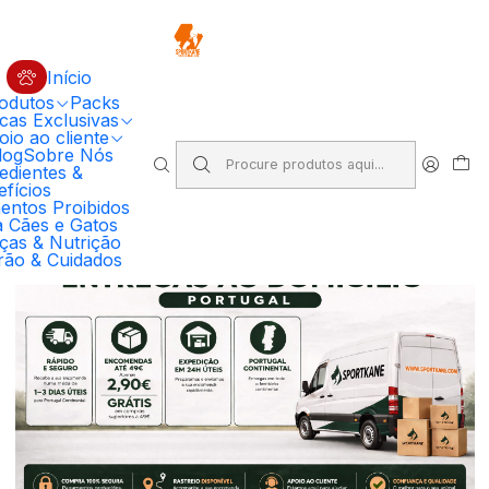
🔥 5% DESCONTO EM COMPRAS SUPERIORES A 100€ EM RAÇÃO
PRIMORDIAL PARA CÃO
Código: PRIMORDIAL5
Compre Agora
Início
odutos
Packs
Início
Entrega ao domicílio
cas Exclusivas
io ao cliente
log
Sobre Nós
Entrega ao domicílio
edientes &
fícios
entos Proibidos
a Cães e Gatos
ças & Nutrição
rão & Cuidados