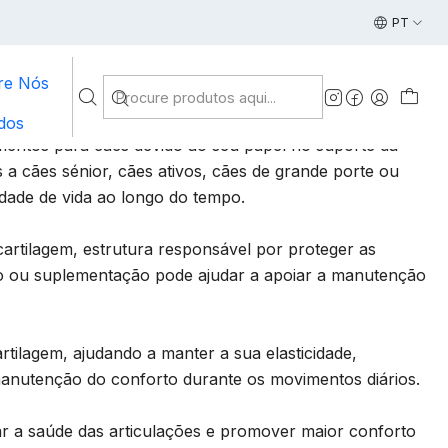
ticular
Envio gratuito em compras acima de 49€ | Entreg
PT
re Nós
dos
mentos para cães devido ao seu papel no suporte da
 a cães sénior, cães ativos, cães de grande porte ou
idade de vida ao longo do tempo.
rtilagem, estrutura responsável por proteger as
ão ou suplementação pode ajudar a apoiar a manutenção
ilagem, ajudando a manter a sua elasticidade,
 manutenção do conforto durante os movimentos diários.
ar a saúde das articulações e promover maior conforto