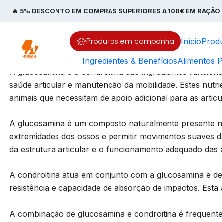
Início
🔥 5% DESCONTO EM COMPRAS SUPERIORES A 100€ EM RAÇÃO 
Glucosamina & Condroit
Produtos em campanha
Início
Prod
Ingredientes & Benefícios
Alimentos P
A glucosamina e a condroitina são ingredientes funcio
saúde articular e manutenção da mobilidade. Estes nutri
animais que necessitam de apoio adicional para as artic
A glucosamina é um composto naturalmente presente no
extremidades dos ossos e permitir movimentos suaves d
da estrutura articular e o funcionamento adequado das a
A condroitina atua em conjunto com a glucosamina e de
resistência e capacidade de absorção de impactos. Esta
A combinação de glucosamina e condroitina é frequentem