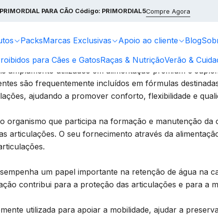
Ingredientes & Benefícios
Glucosamina & Condroitina – Suporte Ar
PRIMORDIAL PARA CÃO
Código: PRIMORDIAL5
Compre Agora
ina – Suporte Articular
utos
Packs
Marcas Exclusivas
Apoio ao cliente
Blog
Sob
roibidos para Cães e Gatos
Raças & Nutrição
Verão & Cuida
nais amplamente utilizados em alimentação premium e suple
entes são frequentemente incluídos em fórmulas destinadas
ulações, ajudando a promover conforto, flexibilidade e qual
 organismo que participa na formação e manutenção da ca
as articulações. O seu fornecimento através da alimentaç
rticulações.
sempenha um papel importante na retenção de água na cart
 ação contribui para a proteção das articulações e para a
ente utilizada para apoiar a mobilidade, ajudar a preserv