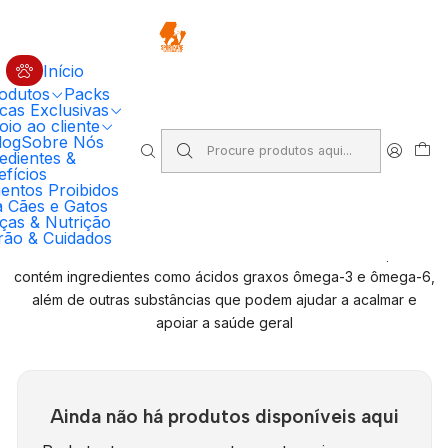
🔥 5% DESCONTO EM COMPRAS SUPERIORES A 100€ EM RAÇÃO
PRIMORDIAL PARA CÃO
Código: PRIMORDIAL5
Compre Agora
Início
odutos
Packs
Início
cas Exclusivas
Ração Premium para Cães e Gatos | SportKane Loja Online
io ao cliente
Omegacalm
log
Sobre Nós
edientes &
fícios
Omegacalm
entos Proibidos
a Cães e Gatos
ças & Nutrição
O suplemento OmegaCalm é formulado para ajudar a promover
rão & Cuidados
o bem-estar emocional e físico dos cães. Geralmente, ele
contém ingredientes como ácidos graxos ômega-3 e ômega-6,
além de outras substâncias que podem ajudar a acalmar e
apoiar a saúde geral
Ainda não há produtos disponíveis aqui