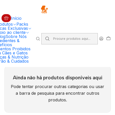
🔥 5% DESCONTO EM COMPRAS SUPERIORES A 100€ EM RAÇÃO
PRIMORDIAL PARA CÃO
Código: PRIMORDIAL5
Compre Agora
Início
odutos
Packs
Início
cas Exclusivas
Ração Premium para Cães e Gatos | SportKane Loja Online
io ao cliente
Alimentação Húmida Cão
SAM'S FIELD
log
Sobre Nós
edientes &
fícios
SAM'S FIELD
entos Proibidos
a Cães e Gatos
ças & Nutrição
rão & Cuidados
Ainda não há produtos disponíveis aqui
Pode tentar procurar outras categorias ou usar
a barra de pesquisa para encontrar outros
produtos.