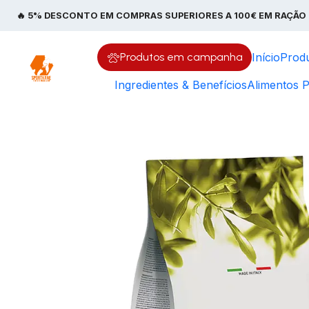
Início
Ração Premium para Cães e Gatos | Spor
🔥 5% DESCONTO EM COMPRAS SUPERIORES A 100€ EM RAÇÃO 
Produtos em campanha
Início
Prod
Ingredientes & Benefícios
Alimentos P