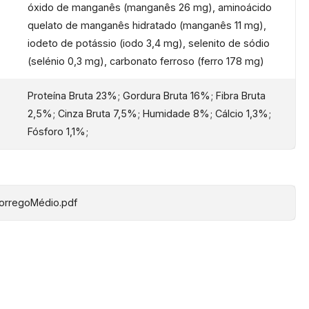
óxido de manganês (manganês 26 mg), aminoácido
quelato de manganês hidratado (manganês 11 mg),
DAS ARTICULAÇÕES
iodeto de potássio (iodo 3,4 mg), selenito de sódio
amina e o sulfato de condroitina ajudam a promover o
(selénio 0,3 mg), carbonato ferroso (ferro 178 mg)
vimento e a manutenção de articulações saudáveis
Proteína Bruta 23%; Gordura Bruta 16%; Fibra Bruta
2,5%; Cinza Bruta 7,5%; Humidade 8%; Cálcio 1,3%;
PELO BRILHANTES
Fósforo 1,1%;
e camelina ajuda a melhorar a saúde da pele e o brilho
gem
BorregoMédio.pdf
RDURA DE FRANGO ADICIONADA
ura de frango adicionada