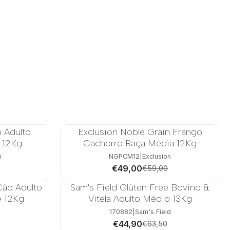
n Adulto
Exclusion Noble Grain Frango
-17%
 12Kg
Cachorro Raça Média 12Kg
n
NGPCM12
|
Exclusion
€49,00
€59,00
Cão Adulto
Sam's Field Glúten Free Bovino &
-29%
e 12Kg
Vitela Adulto Médio 13Kg
n
170882
|
Sam's Field
€44,90
€63,50