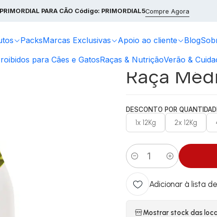
tKane Loja Online
Ração para cães
Exclusion
EXCLUSION
Excl
PRIMORDIAL PARA CÃO
Código: PRIMORDIAL5
Compre Agora
utos
Packs
Marcas Exclusivas
Apoio ao cliente
Blog
Sob
|
Exclusion
roibidos para Cães e Gatos
Raças & Nutrição
Verão & Cuida
Raça Médi
DESCONTO POR QUANTIDAD
1x 12Kg
2x 12Kg
Quantidade
Adicionar à lista d
Mostrar stock das loc