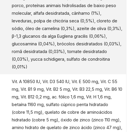
porco, proteínas animais hidrolisadas de baixo peso
de nutrientes. Receita essencial e clara para um suporte
molecular, alfafa desidratada, cânhamo (1%),
ína, adequada às necessidades nutricionais do cão
leveduras, polpa de chicória seca (0,5%), cloreto de
sódio, óleo de camelina (0,3%), azeite de oliva (0,3%),
OBRE
β-1,3 glucanos da alga Euglena gracilis (0,06%),
o, trigo ou soja adicionada. Formulado com apenas um
glucosamina (0,04%), brócolos desidratados (0,03%),
obre de alta qualidade
romã desidratada (0,03%), tomate desidratado
(0,03%), yucca schidigera, sulfato de condroitina
(0,01%)
 DEFENSE
ucanos da alga Euglena gracilis ajudam a aumentar o
Vit. A 10850 IU, Vit. D3 540 IU, Vit. E 500 mg, Vit. C 55
imunológico, promovendo o bem-estar do organismo
mg, Vit. B1 9 mg, Vit. B2 5 mg, Vit. B3 22,5 mg, Vit. B6 10
mg, Vit. B12 0,2 mg, ac. fólico 1,6 mg, Vit. H 1,6 mg,
betaína 1160 mg, sulfato cúprico penta hidratado
ALIMENTO MEDITERRÂNEO
(cobre 11,5 mg), quelato de cobre de aminoácidos
 azeite, tomate, romã, brócolos e chicória ricos em
hidratado (cobre 5 mg), óxido de zinco (zinco 110 mg),
ntes que neutralizam os radicais livres e ajudam a
amino hidrato de quelato de zinco ácido (zinco 47 mg),
 dos danos oxidativos