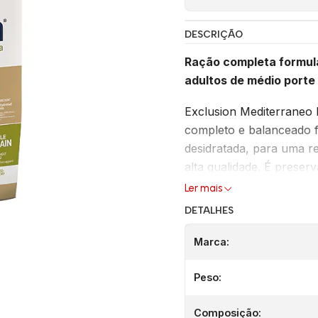
DESCRIÇÃO
Ração completa formul
adultos de médio porte
Exclusion Mediterraneo
completo e balanceado 
desidratada, para uma re
alta qualidade. É prese
betaglucanos. É elabora
Ler mais
tradição mediterrânea: 
DETALHES
Livre de gordura adiciona
Marca:
Peso:
FÓRMU
Composição:
Uma úni