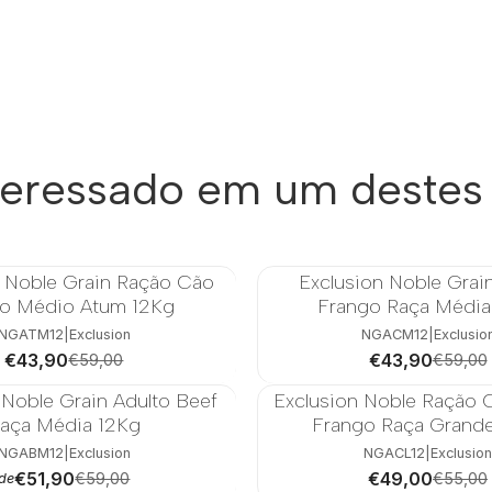
teressado em um destes
n Noble Grain Ração Cão
Exclusion Noble Grai
-26%
to Médio Atum 12Kg
Frango Raça Média
NGATM12
|
Exclusion
NGACM12
|
Exclusio
€43,90
€43,90
€59,00
€59,00
 Noble Grain Adulto Beef
Exclusion Noble Ração 
-11%
aça Média 12Kg
Frango Raça Grand
NGABM12
|
Exclusion
NGACL12
|
Exclusio
€51,90
€49,00
€59,00
€55,00
de