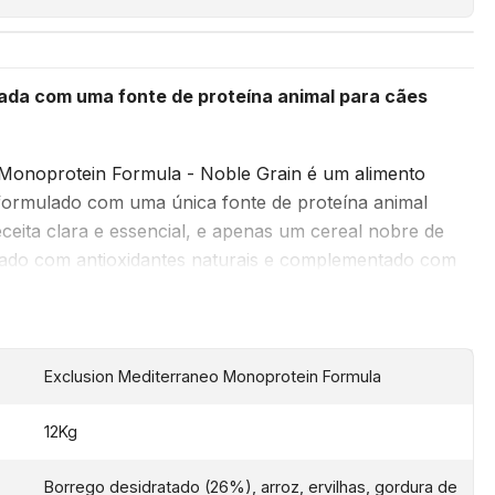
ada com uma fonte de proteína animal para cães
 Monoprotein Formula - Noble Grain é um alimento
formulado com uma única fonte de proteína animal
ceita clara e essencial, e apenas um cereal nobre de
rvado com antioxidantes naturais e complementado com
do com uma receita inovadora de Super alimentos de
Cânhamo, Azeite, Tomate, Romã, Brócolos e Chicória.
da de frango, trigo, soja e milho.
Exclusion Mediterraneo Monoprotein Formula
12Kg
LA DE MONOPROTEÍNA
Borrego desidratado (26%), arroz, ervilhas, gordura de
ca fonte de proteína animal desidratada para mais