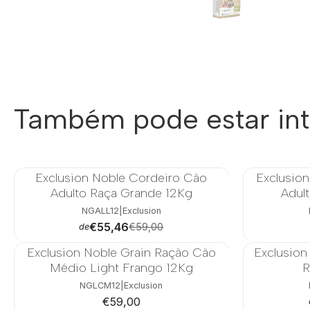
Também pode estar in
Exclusion Noble Cordeiro Cão
Exclusio
-6%
-26%
Adulto Raça Grande 12Kg
Adul
NGALL12
|
Exclusion
€55,46
€59,00
de
Exclusion Noble Grain Ração Cão
Exclusion
-12%
Médio Light Frango 12Kg
R
NGLCM12
|
Exclusion
€59,00