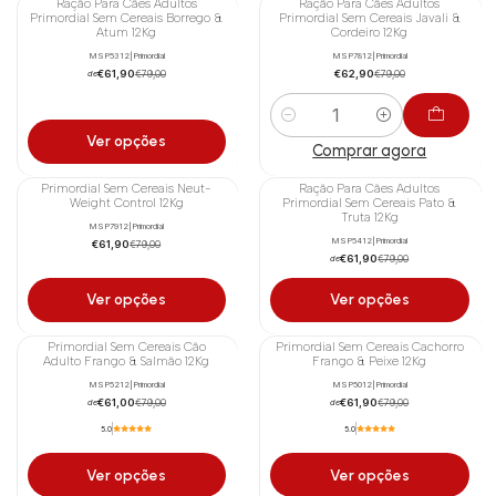
Ração Para Cães Adultos
Ração Para Cães Adultos
-22%
-20%
Primordial Sem Cereais Borrego &
Primordial Sem Cereais Javali &
Atum 12Kg
Cordeiro 12Kg
MSP5312
|
Primordial
MSP7812
|
Primordial
€61,90
€62,90
€79,00
€79,00
de
Quantidade
Ver opções
Comprar agora
Primordial Sem Cereais Neut-
Ração Para Cães Adultos
-22%
-22%
Weight Control 12Kg
Primordial Sem Cereais Pato &
Truta 12Kg
MSP7912
|
Primordial
MSP5412
|
Primordial
€61,90
€79,00
€61,90
€79,00
de
Ver opções
Ver opções
Primordial Sem Cereais Cão
Primordial Sem Cereais Cachorro
-23%
-22%
Adulto Frango & Salmão 12Kg
Frango & Peixe 12Kg
MSP5212
|
Primordial
MSP5012
|
Primordial
€61,00
€61,90
€79,00
€79,00
de
de
5.0
5.0
Ver opções
Ver opções