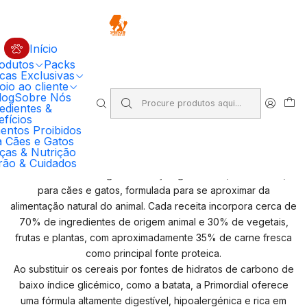
🔥 5% DESCONTO EM COMPRAS SUPERIORES A 100€ EM RAÇÃO
PRIMORDIAL PARA CÃO
Código: PRIMORDIAL5
Compre Agora
Início
odutos
Packs
Início
cas Exclusivas
Ração Premium para Cães e Gatos | SportKane Loja Online
io ao cliente
Ração para cães
Primordial
log
Sobre Nós
edientes &
fícios
Primordial
entos Proibidos
a Cães e Gatos
ças & Nutrição
Primordial Grain Free - Nutrição sem cereais com carne fresca
rão & Cuidados
A Primordial é uma gama de ração grain free (sem cereais)
para cães e gatos, formulada para se aproximar da
alimentação natural do animal. Cada receita incorpora cerca de
70% de ingredientes de origem animal e 30% de vegetais,
frutas e plantas, com aproximadamente 35% de carne fresca
como principal fonte proteica.
Ao substituir os cereais por fontes de hidratos de carbono de
baixo índice glicémico, como a batata, a Primordial oferece
uma fórmula altamente digestível, hipoalergénica e rica em