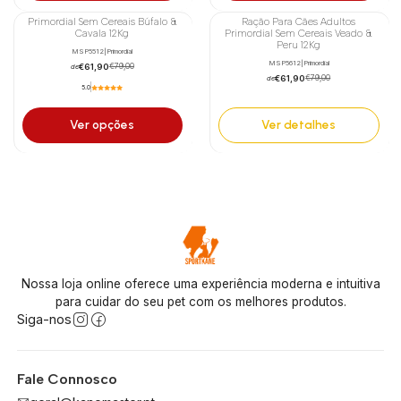
Primordial Sem Cereais Búfalo &
Ração Para Cães Adultos
-22%
-22%
Cavala 12Kg
Primordial Sem Cereais Veado &
Peru 12Kg
Não Disponível
MSP5512
|
Primordial
MSP5612
|
Primordial
€61,90
€79,00
de
€61,90
€79,00
de
5.0
Ver opções
Ver detalhes
Nossa loja online oferece uma experiência moderna e intuitiva
para cuidar do seu pet com os melhores produtos.
Siga-nos
Fale Connosco