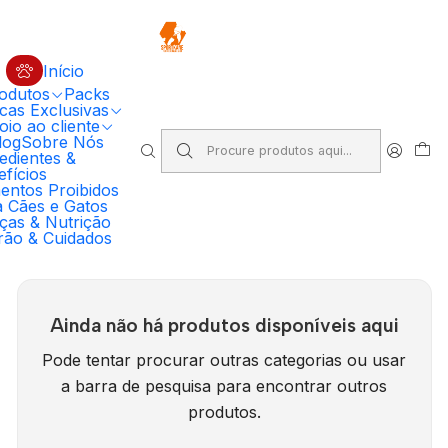
🔥 5% DESCONTO EM COMPRAS SUPERIORES A 100€ EM RAÇÃO
PRIMORDIAL PARA CÃO
Código: PRIMORDIAL5
Compre Agora
Início
odutos
Packs
Início
cas Exclusivas
Ração Premium para Cães e Gatos | SportKane Loja Online
io ao cliente
Biscoito para Cão
SNACK NATURAL PARA CÃES
log
Sobre Nós
edientes &
fícios
SNACK NATURAL PARA CÃES
entos Proibidos
a Cães e Gatos
ças & Nutrição
SNACK NATURAL PARA CÃES
rão & Cuidados
Ainda não há produtos disponíveis aqui
Pode tentar procurar outras categorias ou usar
a barra de pesquisa para encontrar outros
produtos.