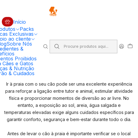
🔥 5% DESCONTO EM COMPRAS SUPERIORES A 100€ EM RAÇÃO
PRIMORDIAL PARA CÃO
Código: PRIMORDIAL5
Compre Agora
Início
odutos
Packs
Início
Verão & Cuidados
Praia com cães
cas Exclusivas
io ao cliente
log
Sobre Nós
Praia com cães
edientes &
fícios
entos Proibidos
Praia com Cães – Guia Completo para um Dia Seguro e
a Cães e Gatos
ças & Nutrição
Divertido
rão & Cuidados
Ir à praia com o seu cão pode ser uma excelente experiência
para reforçar a ligação entre tutor e animal, estimular atividade
física e proporcionar momentos de diversão ao ar livre. No
entanto, a exposição ao sol, areia, água salgada e
temperaturas elevadas exige alguns cuidados específicos para
garantir conforto, segurança e bem-estar durante todo o dia.
Antes de levar o cão à praia é importante verificar se o local