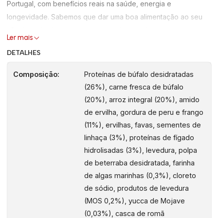
Portugal, com benefícios reais na saúde, energia e
longevidade. Sabemos que dar uma boa alimentação ao seu
cão é o primeiro passo para garantir o seu bem-estar, e por
Ler mais
isso a linha Vivere foi cuidadosamente formulada para
DETALHES
responder às necessidades nutricionais reais dos cães,
respeitando a sua dieta natural e proporcionando uma vida
Composição:
Proteínas de búfalo desidratadas
mais saudável e equilibrada.
(26%), carne fresca de búfalo
(20%), arroz integral (20%), amido
Com uma composição de excelência, esta gama integra 60%
de ervilha, gordura de peru e frango
de ingredientes de origem animal, incluindo carne fresca e
(11%), ervilhas, favas, sementes de
proteínas de elevada qualidade, essenciais para a manutenção
linhaça (3%), proteínas de fígado
da massa muscular, vitalidade diária e desempenho físico. A
hidrolisadas (3%), levedura, polpa
sua formulação combina ainda 20% de frutas, legumes e ervas
de beterraba desidratada, farinha
medicinais, criando uma abordagem nutricional completa e
de algas marinhas (0,3%), cloreto
funcional, alinhada com uma filosofia holística que valoriza o
de sódio, produtos de levedura
equilíbrio do organismo.
(MOS 0,2%), yucca de Mojave
(0,03%), casca de romã