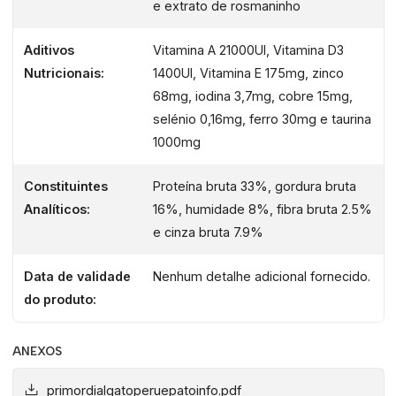
e extrato de rosmaninho
gatos propensos à obesidade ou diabetes.
Fórmula hipoalergénica:
minimiza reações
Aditivos
Vitamina A 21000UI, Vitamina D3
alérgicas.
Nutricionais:
1400UI, Vitamina E 175mg, zinco
Rica em nutrientes:
inclui vitaminas, minerais e
68mg, iodina 3,7mg, cobre 15mg,
ácidos gordos ómega‑3 para pele e pelagem
selénio 0,16mg, ferro 30mg e taurina
saudáveis.
1000mg
Sabor irresistível:
a combinação de ingredientes
frescos torna a refeição mais apetecível.
Constituintes
Proteína bruta 33%, gordura bruta
Analíticos:
16%, humidade 8%, fibra bruta 2.5%
Outras vantagens
e cinza bruta 7.9%
Variedade de proteínas:
opções com frango,
peru, salmão e atum para atender diferentes
Data de validade
Nenhum detalhe adicional fornecido.
preferências.
do produto:
Fortalece o sistema imunitário:
antioxidantes
naturais apoiam a resposta imunológica.
ANEXOS
Promove a saúde intestinal:
prebióticos e fibras
equilibram a flora intestinal.
primordialgatoperuepatoinfo.pdf