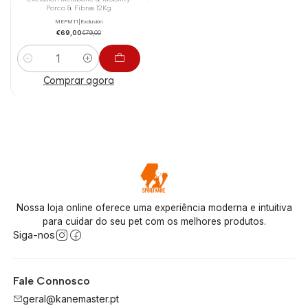
-13%
Porco & Fibras 12Kg
MEPM11
|
Exclusion
€69,00
€79,00
Quantidade
Comprar agora
Nossa loja online oferece uma experiência moderna e intuitiva
para cuidar do seu pet com os melhores produtos.
Siga-nos
Fale Connosco
geral@kanemaster.pt