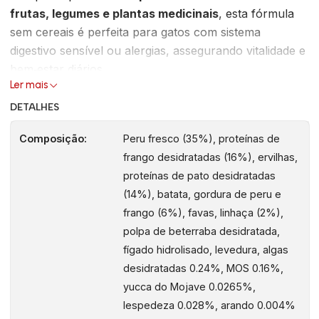
frutas, legumes e plantas medicinais
, esta fórmula
sem cereais é perfeita para gatos com sistema
digestivo sensível ou alergias, assegurando vitalidade e
bem‑estar diários.
Ler mais
Benefícios principais
DETALHES
Ingredientes naturais e sem grãos:
carne de
Composição:
Peru fresco (35%), proteínas de
elevada qualidade, frutas e vegetais selecionados
frango desidratadas (16%), ervilhas,
garantem uma dieta balanceada e saborosa.
proteínas de pato desidratadas
Sem cereais:
ideal para gatos com intolerâncias
(14%), batata, gordura de peru e
ou alergias a grãos e para sistemas digestivos
frango (6%), favas, linhaça (2%),
delicados.
polpa de beterraba desidratada,
Alta digestibilidade:
proteínas de elevado valor
fígado hidrolisado, levedura, algas
biológico e cozimento a vapor facilitam a digestão,
desidratadas 0.24%, MOS 0.16%,
reduzindo problemas gastrointestinais.
yucca do Mojave 0.0265%,
Baixo índice glicémico:
ajuda a controlar os níveis
lespedeza 0.028%, arando 0.004%
de açúcar no sangue, especialmente útil para