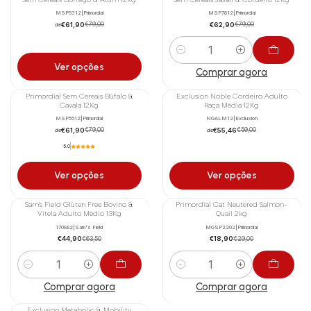
MSP5312
|
Primordial
MSP7812
|
Primordial
€61,90
€62,90
€79,00
€79,00
de
Quantidade
Ver opções
Comprar agora
Primordial Sem Cereais Búfalo &
Exclusion Noble Cordeiro Adulto
-22%
-6%
Cavala 12Kg
Raça Média 12Kg
MSP5512
|
Primordial
NGALM12
|
Exclusion
€61,90
€55,46
€79,00
€59,00
de
de
5.0
Ver opções
Ver opções
Sam's Field Glúten Free Bovino &
Primordial Cat Neutered Salmon-
-29%
-35%
Vitela Adulto Médio 13Kg
Quail 2kg
Novo
170882
|
Sam's Field
MGSP2202
|
Primordial
€44,90
€18,90
€63,50
€29,00
Quantidade
Quantidade
Comprar agora
Comprar agora
Exclusion Metabolic & Mobility