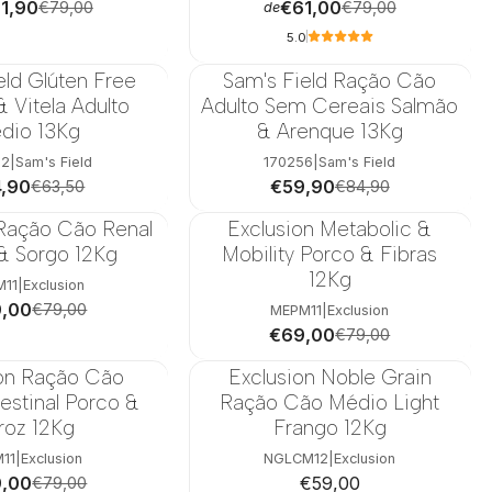
1,90
€61,00
€79,00
€79,00
de
5.0
eld Glúten Free
Sam's Field Ração Cão
-29%
 Vitela Adulto
Adulto Sem Cereais Salmão
dio 13Kg
& Arenque 13Kg
82
|
Sam's Field
170256
|
Sam's Field
,90
€59,90
€63,50
€84,90
 Ração Cão Renal
Exclusion Metabolic &
-13%
& Sorgo 12Kg
Mobility Porco & Fibras
12Kg
M11
|
Exclusion
,00
€79,00
MEPM11
|
Exclusion
€69,00
€79,00
ion Ração Cão
Exclusion Noble Grain
testinal Porco &
Ração Cão Médio Light
roz 12Kg
Frango 12Kg
M11
|
Exclusion
NGLCM12
|
Exclusion
,00
€59,00
€79,00