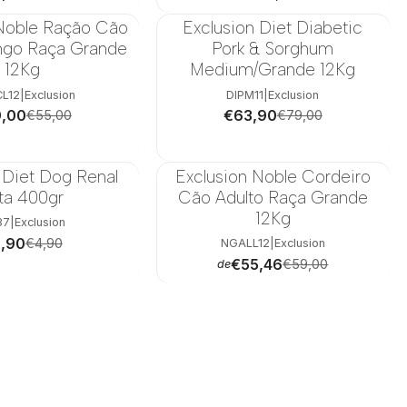
 Noble Ração Cão
Exclusion Diet Diabetic
-19%
ango Raça Grande
Pork & Sorghum
12Kg
Medium/Grande 12Kg
L12
|
Exclusion
DIPM11
|
Exclusion
,00
€63,90
€55,00
€79,00
 Diet Dog Renal
Exclusion Noble Cordeiro
-6%
ta 400gr
Cão Adulto Raça Grande
12Kg
37
|
Exclusion
,90
€4,90
NGALL12
|
Exclusion
€55,46
€59,00
de