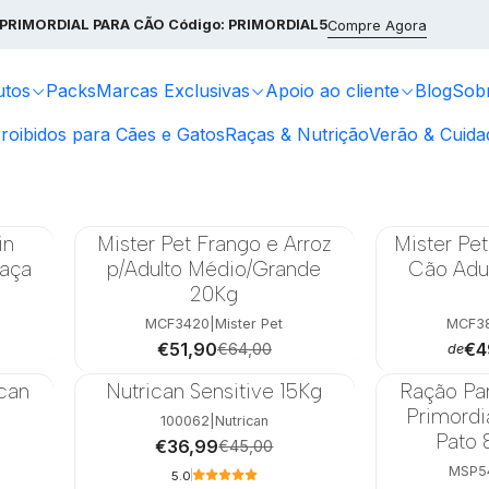
ação Premium para Cães e Gatos | SportKane Loja Online
Ração p
PRIMORDIAL PARA CÃO
Código: PRIMORDIAL5
Compre Agora
utos
Packs
Marcas Exclusivas
Apoio ao cliente
Blog
Sob
roibidos para Cães e Gatos
Raças & Nutrição
Verão & Cuida
in
Mister Pet Frango e Arroz
Mister Pet
-19%
-30%
Raça
p/Adulto Médio/Grande
Cão Adu
20Kg
MCF3420
|
Mister Pet
MCF3
€51,90
€4
€64,00
de
can
Nutrican Sensitive 15Kg
Ração Pa
-18%
-22%
g
Primordi
100062
|
Nutrican
Pato 
€36,99
€45,00
MSP5
5.0