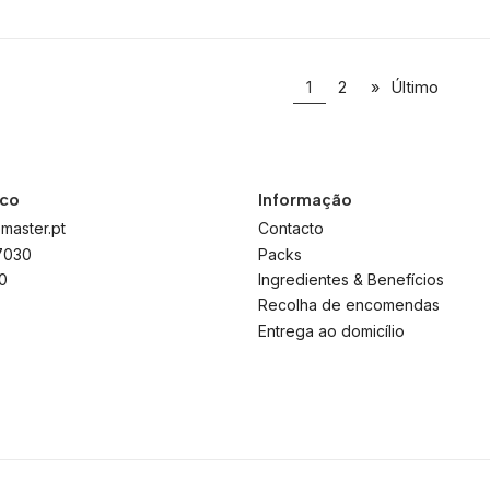
1
2
»
Último
sco
Informação
master.pt
Contacto
7030
Packs
0
Ingredientes & Benefícios
Recolha de encomendas
Entrega ao domicílio