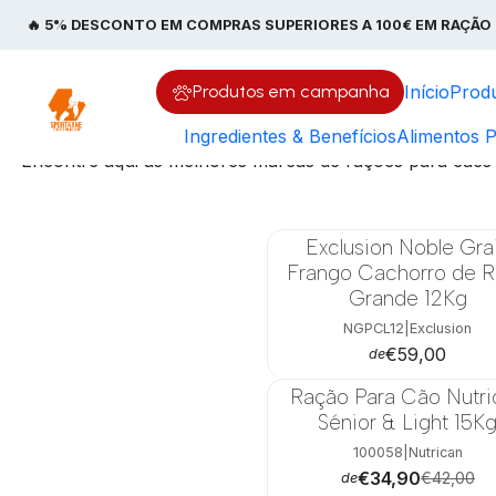
Início
R
🔥 5% DESCONTO EM COMPRAS SUPERIORES A 100€ EM RAÇÃO 
Ração para cães
Produtos em campanha
Início
Prod
Ingredientes & Benefícios
Alimentos P
Encontre aqui as melhores marcas de rações para cães
Exclusion Noble Gra
Frango Cachorro de 
Grande 12Kg
NGPCL12
|
Exclusion
€59,00
de
Ração Para Cão Nutri
-17%
Sénior & Light 15K
100058
|
Nutrican
€34,90
€42,00
de