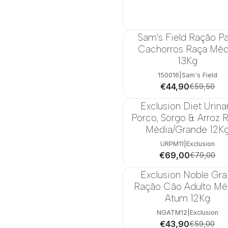
Sam's Field Ração P
-25%
Cachorros Raça Méd
13Kg
150016
|
Sam's Field
€44,90
€59,50
Exclusion Diet Urina
-13%
Porco, Sorgo & Arroz 
Média/Grande 12K
URPM11
|
Exclusion
€69,00
€79,00
Exclusion Noble Gra
-26%
Ração Cão Adulto Mé
Atum 12Kg
NGATM12
|
Exclusion
€43,90
€59,00