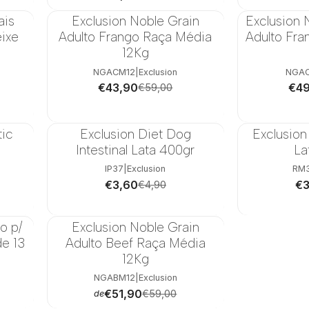
ais
Exclusion Noble Grain
Exclusion
-26%
-11%
ixe
Adulto Frango Raça Média
Adulto Fr
12Kg
NGACM12
|
Exclusion
NGAC
€43,90
€49
€59,00
tic
Exclusion Diet Dog
Exclusion
-27%
-20%
Intestinal Lata 400gr
La
g
IP37
|
Exclusion
RM
€3,60
€3
€4,90
o p/
Exclusion Noble Grain
-12%
e 13
Adulto Beef Raça Média
12Kg
NGABM12
|
Exclusion
€51,90
€59,00
de