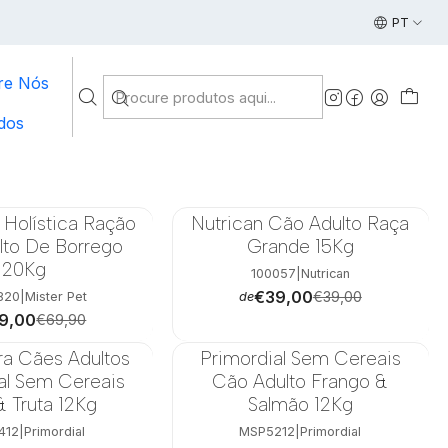
ara cães
Envio gratuito em compras acima de 49€ | Entreg
PT
re Nós
dos
 Holística Ração
Nutrican Cão Adulto Raça
-15%
lto De Borrego
Grande 15Kg
20Kg
100057
|
Nutrican
€39,00
€39,00
de
820
|
Mister Pet
9,00
€69,90
ra Cães Adultos
Primordial Sem Cereais
-23%
al Sem Cereais
Cão Adulto Frango &
& Truta 12Kg
Salmão 12Kg
412
|
Primordial
MSP5212
|
Primordial