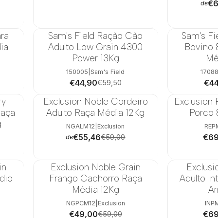
€6
de
ara
Sam's Field Ração Cão
Sam's Fi
-25%
-29%
ia
Adulto Low Grain 4300
Bovino &
Power 13Kg
Mé
150005
|
Sam's Field
1708
€44,90
€44
€59,50
ry
Exclusion Noble Cordeiro
Exclusion
-6%
-13%
Raça
Adulto Raça Média 12Kg
Porco 
g
NGALM12
|
Exclusion
REP
€55,46
€69
€59,00
de
in
Exclusion Noble Grain
Exclus
-17%
-13%
dio
Frango Cachorro Raça
Adulto In
Média 12Kg
Ar
NGPCM12
|
Exclusion
INP
€49,00
€69
€59,00