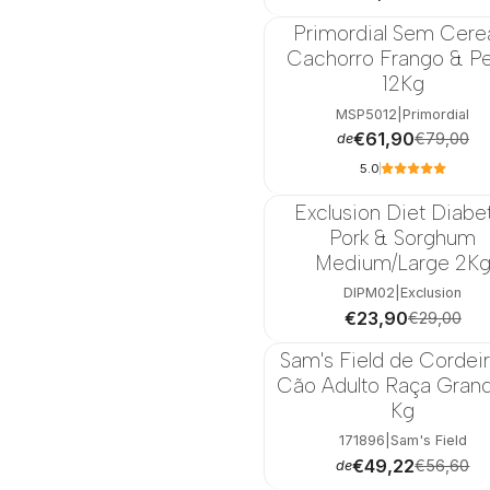
Primordial Sem Cere
-22%
Cachorro Frango & Pe
12Kg
MSP5012
|
Primordial
€61,90
€79,00
de
5.0
Exclusion Diet Diabe
-18%
Pork & Sorghum
Medium/Large 2K
DIPM02
|
Exclusion
€23,90
€29,00
Sam's Field de Cordeir
-13%
Cão Adulto Raça Grand
Kg
171896
|
Sam's Field
€49,22
€56,60
de